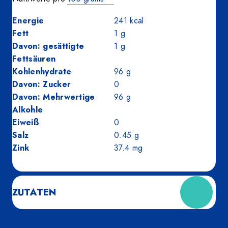
Energie
241
kcal
Fett
1
g
Davon: gesättigte
1
g
Fettsäuren
Kohlenhydrate
96
g
Davon: Zucker
0
Davon: Mehrwertige
96
g
Alkohle
Eiweiß
0
Salz
0.45
g
Zink
37.4
mg
ZUTATEN