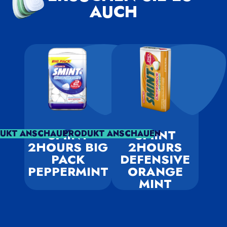
AUCH
SMINT
SMINT
UKT ANSCHAUEN
PRODUKT ANSCHAUEN
2HOURS BIG
2HOURS
PACK
DEFENSIVE
PEPPERMINT
ORANGE
MINT