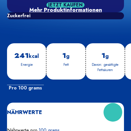
JETZT KAUFEN
Mehr Produktinformationen
Zuckerfrei
241
1
1
kcal
g
g
En­er­gie
Fett
Da­von: ge­sät­tig­te
Fett­säu­ren
Pro 100 grams
NÄHRWERTE
Nährwerte pro
100 grams